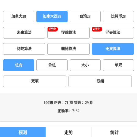
加拿大28
加拿大西28
台湾28
比特币28
未来算法
猰貐算法
淫夫算法
钩蛇算法
霸枪算法
无双算法
组合
杀组
大小
单双
双项
双组
100期 正确：71 期 错误：29 期
正确率：71%
预测
走势
统计