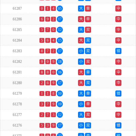
61287
0
1
4
05
大
单
中
61286
6
9
2
17
大
单
中
61285
5
7
0
12
大
双
中
61284
5
6
4
15
大
双
中
61283
8
7
2
17
小
双
错
61282
9
0
9
18
小
双
中
61281
8
8
0
16
大
单
中
61280
2
6
9
17
大
双
中
61279
1
1
8
10
大
单
错
61278
3
7
9
19
小
单
中
61277
2
7
3
12
大
双
中
61276
5
3
9
17
小
双
错