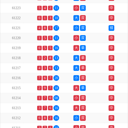
61223
5
4
2
11
小
双
中
61222
6
1
3
10
大
双
中
61221
4
8
5
17
小
双
错
61220
1
5
5
11
小
双
中
61219
6
5
5
16
大
单
中
61218
3
2
8
13
大
单
中
61217
4
3
6
13
大
单
中
61216
7
6
7
20
小
双
中
61215
2
9
7
18
大
单
中
61214
1
7
0
08
小
双
中
61213
3
7
6
16
大
双
中
61212
6
8
2
16
小
双
中