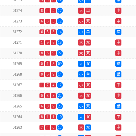
61275
5
9
8
22
小
单
错
61274
8
4
5
17
大
单
中
61273
6
3
3
12
小
双
中
61272
6
5
3
14
小
单
错
61271
1
9
8
18
大
双
中
61270
8
5
9
22
大
双
中
61269
0
1
8
09
大
双
错
61268
0
5
9
14
小
单
错
61267
1
7
4
12
小
双
中
61266
6
8
8
22
大
双
中
61265
6
8
9
23
小
双
错
61264
8
1
1
10
大
双
中
61263
7
4
6
17
大
双
中