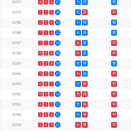
62371
4
3
8
15
小
双
错
62370
2
2
0
04
大
双
中
62369
2
8
6
16
小
单
错
62368
7
1
4
12
大
单
错
62367
5
5
4
14
大
单
中
62366
0
9
0
09
小
双
中
62365
1
3
0
04
大
单
错
62364
2
5
6
13
小
双
中
62363
6
4
7
17
小
单
中
62362
9
3
2
14
大
双
中
62361
4
5
2
11
大
单
中
62360
1
6
4
11
大
单
中
62359
2
4
5
11
小
单
中