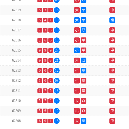
62320
1
1
1
03
小
双
中
62319
5
3
8
16
大
单
中
62318
5
4
1
10
大
单
错
62317
7
3
3
13
小
双
中
62316
2
6
5
13
小
单
中
62315
9
9
9
27
小
单
中
62314
9
9
3
21
大
双
中
62313
6
0
6
12
小
单
中
62312
1
0
2
03
小
单
中
62311
1
7
5
13
小
单
中
62310
5
7
2
14
大
双
中
62309
5
6
1
12
小
双
中
62308
6
9
1
16
大
单
中