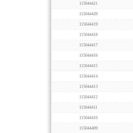
115044421
115044420
115044419
115044418
115044417
115044416
115044415
115044414
115044413
115044412
115044411
115044410
115044409