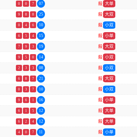
07
殺
大单
0
0
7
25
殺
大双
9
8
8
10
殺
小双
0
4
6
15
殺
小单
6
5
4
19
殺
大双
7
9
3
14
殺
小双
9
5
0
08
殺
小双
2
3
3
21
殺
大双
6
8
7
10
殺
小双
0
3
7
16
殺
小单
9
6
1
12
殺
大单
6
1
5
12
殺
大单
6
2
4
11
殺
小单
4
0
7