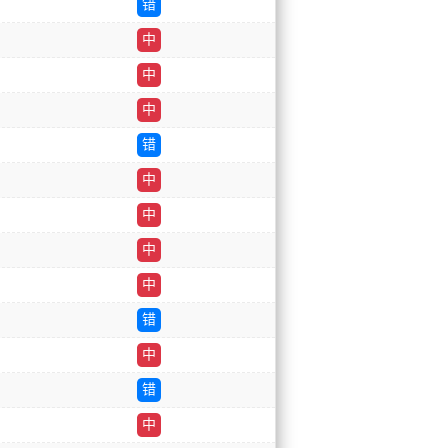
错
中
中
中
错
中
中
中
中
错
中
错
中