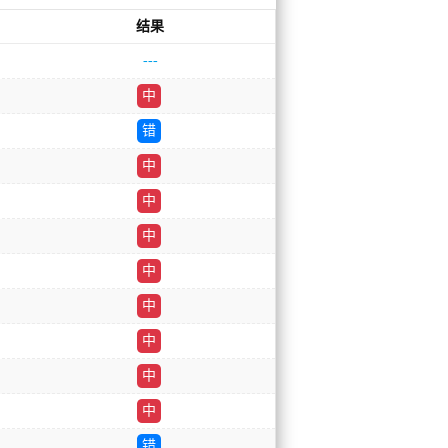
结果
---
中
错
中
中
中
中
中
中
中
中
错