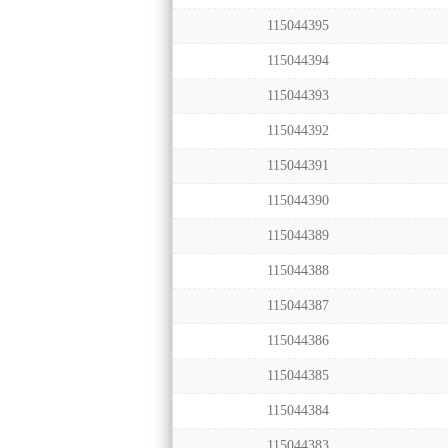
115044395
115044394
115044393
115044392
115044391
115044390
115044389
115044388
115044387
115044386
115044385
115044384
115044383