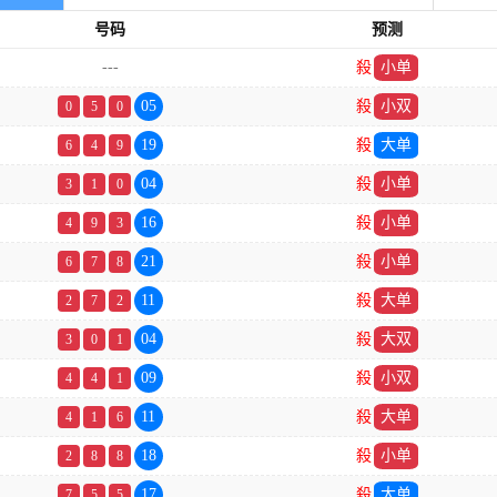
号码
预测
---
殺
小单
05
殺
小双
0
5
0
19
殺
大单
6
4
9
04
殺
小单
3
1
0
16
殺
小单
4
9
3
21
殺
小单
6
7
8
11
殺
大单
2
7
2
04
殺
大双
3
0
1
09
殺
小双
4
4
1
11
殺
大单
4
1
6
18
殺
小单
2
8
8
17
殺
大单
7
5
5