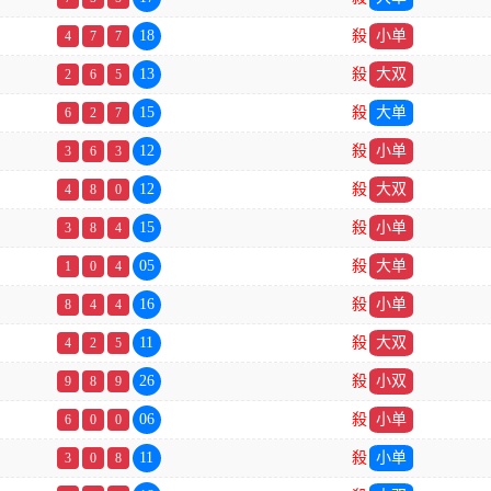
18
殺
小单
4
7
7
13
殺
大双
2
6
5
15
殺
大单
6
2
7
12
殺
小单
3
6
3
12
殺
大双
4
8
0
15
殺
小单
3
8
4
05
殺
大单
1
0
4
16
殺
小单
8
4
4
11
殺
大双
4
2
5
26
殺
小双
9
8
9
06
殺
小单
6
0
0
11
殺
小单
3
0
8