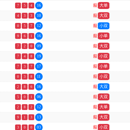
16
殺
大单
7
5
4
10
殺
大双
4
3
3
12
殺
小双
0
5
7
16
殺
小单
9
6
1
09
殺
大双
7
2
0
19
殺
小双
7
4
8
17
殺
小单
7
3
7
11
殺
小双
0
3
8
16
殺
大双
2
8
6
06
殺
大双
5
0
1
12
殺
大单
2
8
2
13
殺
大双
9
1
3
03
殺
小双
3
0
0