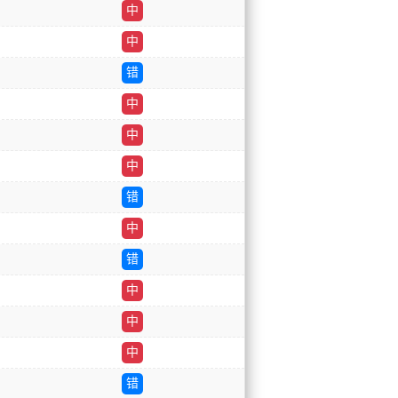
中
中
错
中
中
中
错
中
错
中
中
中
错