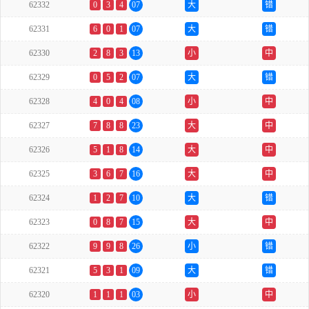
62332
0
3
4
07
大
错
62331
6
0
1
07
大
错
62330
2
8
3
13
小
中
62329
0
5
2
07
大
错
62328
4
0
4
08
小
中
62327
7
8
8
23
大
中
62326
5
1
8
14
大
中
62325
3
6
7
16
大
中
62324
1
2
7
10
大
错
62323
0
8
7
15
大
中
62322
9
9
8
26
小
错
62321
5
3
1
09
大
错
62320
1
1
1
03
小
中