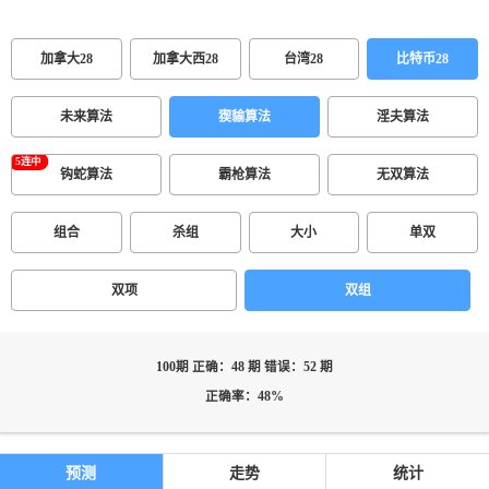
加拿大28
加拿大西28
台湾28
比特币28
未来算法
猰貐算法
淫夫算法
钩蛇算法
霸枪算法
无双算法
组合
杀组
大小
单双
双项
双组
100期 正确：48 期 错误：52 期
正确率：48%
预测
走势
统计