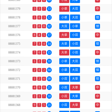
08081380
6
0
0
06
小双
大单
中
08081379
3
3
7
13
小单
大双
中
08081378
1
8
3
12
小单
大双
错
08081377
2
0
0
02
大双
小单
错
08081376
8
4
5
17
大单
小双
中
08081375
7
3
4
14
大单
小双
错
08081374
7
0
8
15
大单
小双
中
08081373
1
2
7
10
小单
大双
错
08081372
2
0
2
04
小单
大双
错
08081371
1
2
6
09
小双
大单
错
08081370
4
9
8
21
小双
大单
中
08081369
2
1
7
10
小双
大单
中
08081368
9
7
5
21
小双
大单
中